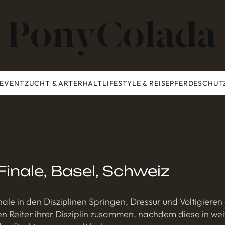
Alles über Pferde und ihre Freunde
 EVENT
ZUCHT & ARTERHALT
LIFESTYLE & REISE
PFERDESCHUT
Finale, Basel, Schweiz
inale in den Disziplinen Springen, Dressur und Voltigiere
ten Reiter ihrer Disziplin zusammen, nachdem diese in we