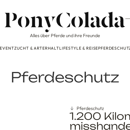
Alles über Pferde und ihre Freunde
 EVENT
ZUCHT & ARTERHALT
LIFESTYLE & REISE
PFERDESCHUT
Pferdeschutz
Pferdeschutz
1.200 Kilo
misshande