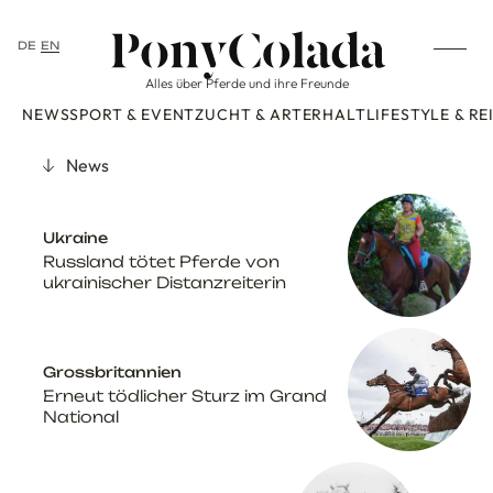
DE
EN
Alles über Pferde und ihre Freunde
NEWS
SPORT & EVENT
ZUCHT & ARTERHALT
LIFESTYLE & RE
News
Ukraine
Russland tötet Pferde von
ukrainischer Distanzreiterin
Grossbritannien
Erneut tödlicher Sturz im Grand
National